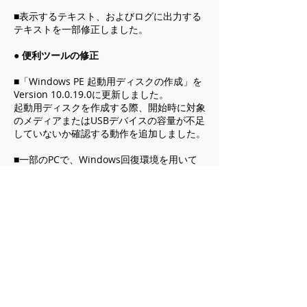
■表示するテキスト、およびログに出力する
テキストを一部修正しました。
●
便利ツールの修正
■「Windows PE 起動用ディスクの作成」を
Version 10.0.19.0に更新しました。
起動用ディスクを作成する際、開始時に対象
のメディアまたはUSBデバイスの容量が不足
していないか確認する動作を追加しました。
■一部のPCで、Windows回復環境を用いて
作成した起動用ディスクから起動した際、
Arkランチャーのテキストが文字化けする不
具合、
およびSMB Version 1.0が有効化されていな
い不具合を修正しました。
■「コンピューター情報の取得」をVersion
2.0.11に更新しました。
一部の環境で、メニューの「スクリーンショ
ットを取る」が正常に動作しない場合がある
不具合を修正しました。また、収集する情報