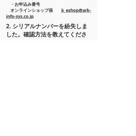
・お申込み番号
オンラインショップ係
k_eshop@ark-
info-sys.co.jp
2. シリアルナンバーを紛失しま
した。確認方法を教えてくださ
い。
ユーザー登録いただいている場合は、ユーザ
ー登録の確認ページより
ご確認いただくこと
が可能です。
下記のページよりご確認ください。
ユーザー登録確認ページ
※ユーザーID、パスワードが必要です。
ご登録いただいていないお客様は、お問い合
わせ窓口より、
下記の内容とともにご連絡い
ただきますようお願いいたします。
・お名前
・ご購入時のメールアドレス
・電話番号
・シリアルナンバー