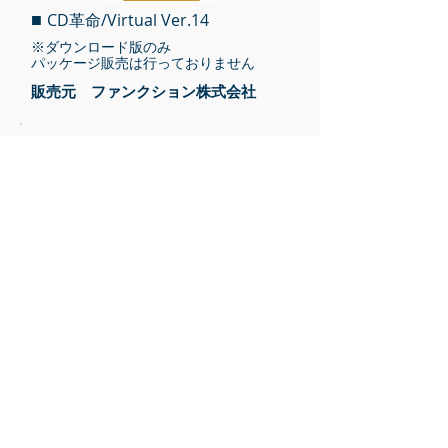
■
CD革命/Virtual Ver.14
※ダウンロード版のみ
パッケージ販売は行っておりません
​販売元 ファンクション株式会社
新機能でよりセキュアな運用が可能に！
再起動・シャットダウンで元の状態に復
元！
■ HD革命/WinProtector Ver.11
​販売元 イーディーコントライブ株式会
社
企業のディザスタリカバリー対策に！